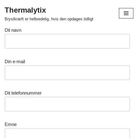
Thermalytix
Spring
Brystkræft er helbredelig, hvis den opdages tidligt
til
Dit navn
indhold
Din e-mail
Dit telefonnummer
Emne