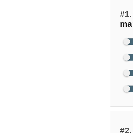
#1.
ma
#2.