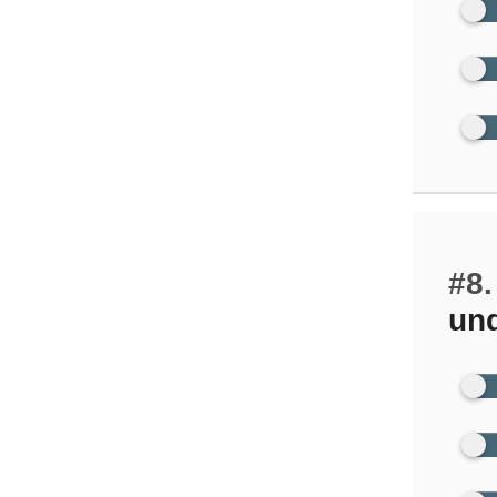
#8.
un