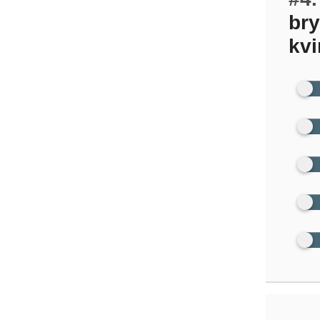
bry
kvi