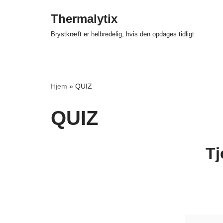
Thermalytix
Spring
Brystkræft er helbredelig, hvis den opdages tidligt
til
indhold
Hjem
»
QUIZ
QUIZ
Tj