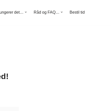
ungerer det…
Råd og FAQ…
Bestil tid
ed!