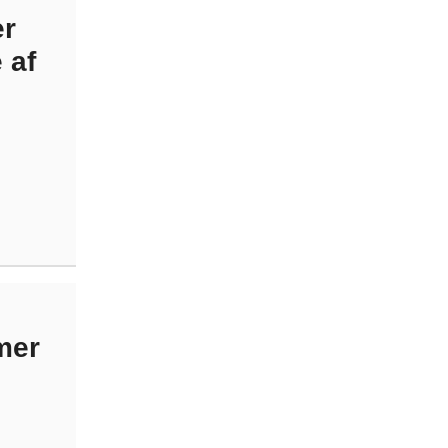
er
 af
mer