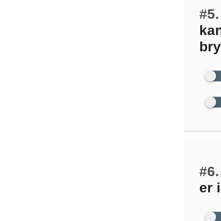
#5.
kan
bry
#6.
er 