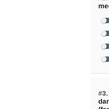
me
#3.
dan