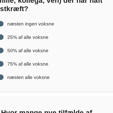
milie, kollega, ven) der har haft
stkræft?
næsten ingen voksne
25% af alle voksne
50% af alle voksne
75% af alle voksne
næsten alle voksne
Hvor mange nye tilfælde af