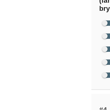
(fa
bry
#4.