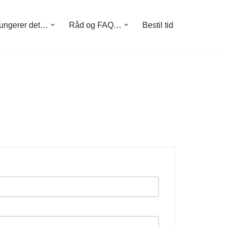
ungerer det…
Råd og FAQ…
Bestil tid