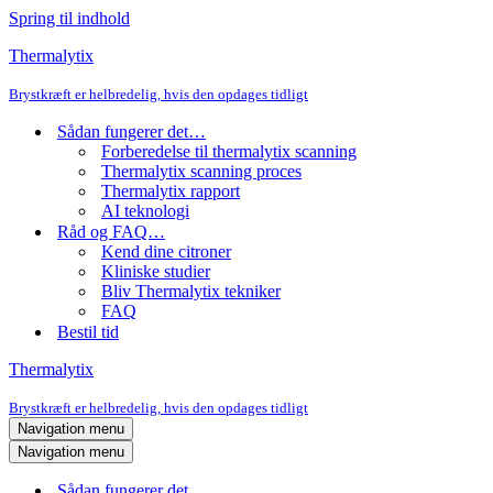
Spring til indhold
Thermalytix
Brystkræft er helbredelig, hvis den opdages tidligt
Sådan fungerer det…
Forberedelse til thermalytix scanning
Thermalytix scanning proces
Thermalytix rapport
AI teknologi
Råd og FAQ…
Kend dine citroner
Kliniske studier
Bliv Thermalytix tekniker
FAQ
Bestil tid
Thermalytix
Brystkræft er helbredelig, hvis den opdages tidligt
Navigation menu
Navigation menu
Sådan fungerer det…