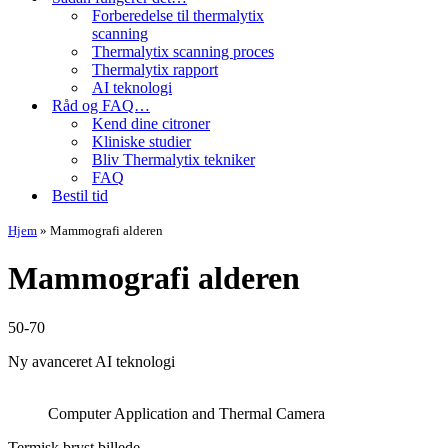
Forberedelse til thermalytix
scanning
Thermalytix scanning proces
Thermalytix rapport
AI teknologi
Råd og FAQ…
Kend dine citroner
Kliniske studier
Bliv Thermalytix tekniker
FAQ
Bestil tid
Hjem
»
Mammografi alderen
Mammografi alderen
50-70
Ny avanceret AI teknologi
Computer Application and Thermal Camera
Termisk bryst billede