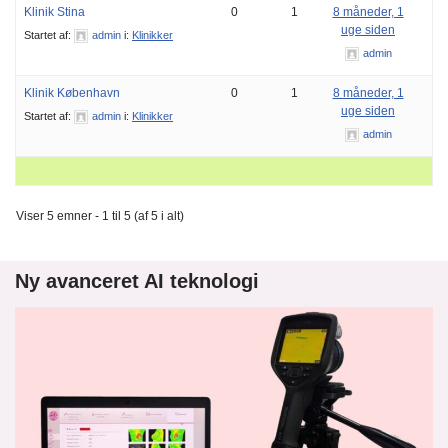
Klinik Stina
0
1
8 måneder, 1
uge siden
Startet af:
admin
i:
Klinikker
admin
Klinik København
0
1
8 måneder, 1
uge siden
Startet af:
admin
i:
Klinikker
admin
Viser 5 emner - 1 til 5 (af 5 i alt)
Ny avanceret AI teknologi