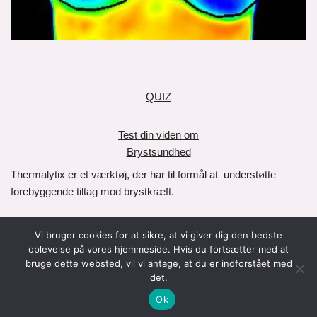
QUIZ
Test din viden om
Brystsundhed
Thermalytix er et værktøj, der har til formål at understøtte
forebyggende tiltag mod brystkræft.
Det er vigtigt at understrege, at Thermalytix ikke anvendes som
Vi bruger cookies for at sikre, at vi giver dig den bedste
en diagnostisk test. Thermalytix rolle bidrager til risikovurdering,
oplevelse på vores hjemmeside. Hvis du fortsætter med at
forebyggelse og tidlig opsporing, og erstatter ikke traditionelle
bruge dette websted, vil vi antage, at du er indforstået med
det.
metoder til påvisning eller diagnosticering af brystkræft.
Ok
Neve
| Drevet af
WordPress