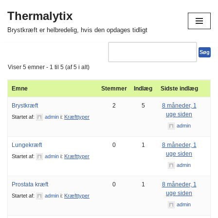
Thermalytix
Spring
Brystkræft er helbredelig, hvis den opdages tidligt
til
indhold
Viser 5 emner - 1 til 5 (af 5 i alt)
Emne
Stemmer
Indlæg
Sidste indlæg
Brystkræft
2
5
8 måneder, 1
uge siden
Startet af:
admin
i:
Kræfttyper
admin
Lungekræft
0
1
8 måneder, 1
uge siden
Startet af:
admin
i:
Kræfttyper
admin
Prostata kræft
0
1
8 måneder, 1
uge siden
Startet af:
admin
i:
Kræfttyper
admin