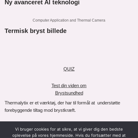
Ny avanceret AI teknologi
Computer Application and Thermal Camera
Termisk bryst billede
QUIZ
Test din viden om
Brystsundhed
Thermalytix er et værktøj, der har til formål at understøtte
forebyggende tiltag mod brystkræft.
Det er vigtigt at understrege, at Thermalytix ikke anvendes som
Vi bruger cookies for at sikre, at vi giver dig den bedste
en diagnostisk test. Thermalytix rolle bidrager til risikovurdering,
oplevelse på vores hjemmeside. Hvis du fortsætter med at